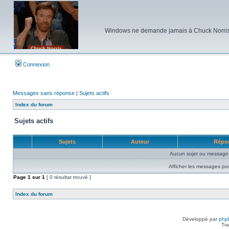
Windows ne demande jamais à Chuck Norris d'e
Connexion
Messages sans réponse
|
Sujets actifs
Index du forum
Sujets actifs
Sujets
Auteur
Répo
Aucun sujet ou message 
Afficher les messages po
Page
1
sur
1
[ 0 résultat trouvé ]
Index du forum
Développé par
php
Tra