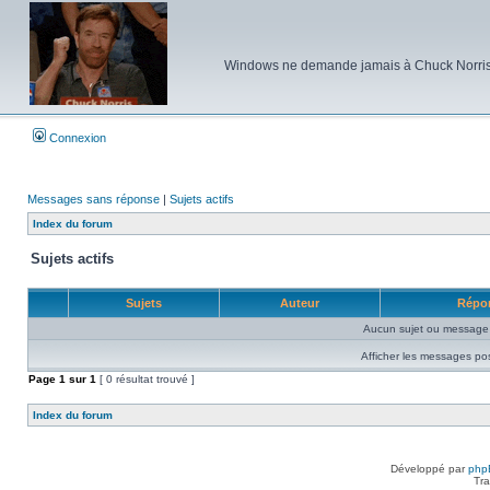
Windows ne demande jamais à Chuck Norris d'e
Connexion
Messages sans réponse
|
Sujets actifs
Index du forum
Sujets actifs
Sujets
Auteur
Répo
Aucun sujet ou message 
Afficher les messages po
Page
1
sur
1
[ 0 résultat trouvé ]
Index du forum
Développé par
php
Tra