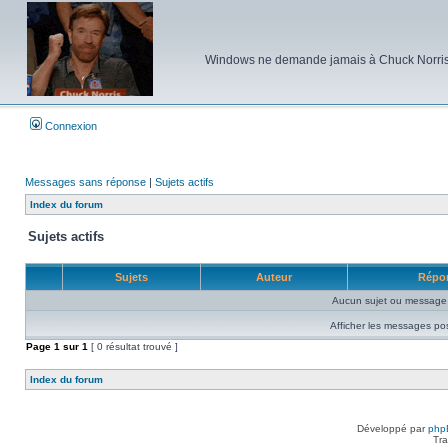
Windows ne demande jamais à Chuck Norris d'e
Connexion
Messages sans réponse
|
Sujets actifs
Index du forum
Sujets actifs
Sujets
Auteur
Répo
Aucun sujet ou message 
Afficher les messages po
Page
1
sur
1
[ 0 résultat trouvé ]
Index du forum
Développé par
php
Tra