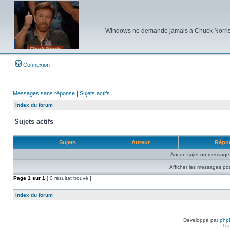
Windows ne demande jamais à Chuck Norris d'e
Connexion
Messages sans réponse
|
Sujets actifs
Index du forum
Sujets actifs
Sujets
Auteur
Répo
Aucun sujet ou message 
Afficher les messages po
Page
1
sur
1
[ 0 résultat trouvé ]
Index du forum
Développé par
php
Tra