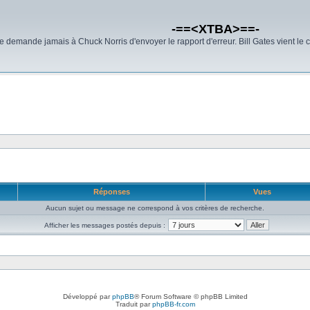
-==<XTBA>==-
demande jamais à Chuck Norris d'envoyer le rapport d'erreur. Bill Gates vient le 
Réponses
Vues
Aucun sujet ou message ne correspond à vos critères de recherche.
Afficher les messages postés depuis :
Développé par
phpBB
® Forum Software © phpBB Limited
Traduit par
phpBB-fr.com