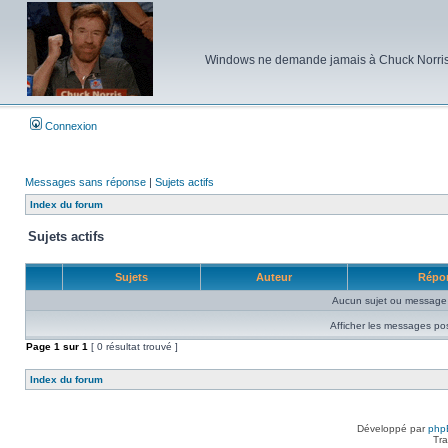
Windows ne demande jamais à Chuck Norris d'e
Connexion
Messages sans réponse
|
Sujets actifs
Index du forum
Sujets actifs
Sujets
Auteur
Répo
Aucun sujet ou message 
Afficher les messages po
Page
1
sur
1
[ 0 résultat trouvé ]
Index du forum
Développé par
php
Tra