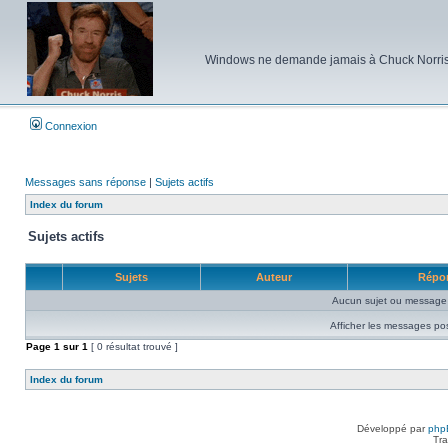
Windows ne demande jamais à Chuck Norris d'e
Connexion
Messages sans réponse
|
Sujets actifs
Index du forum
Sujets actifs
Sujets
Auteur
Répo
Aucun sujet ou message 
Afficher les messages po
Page
1
sur
1
[ 0 résultat trouvé ]
Index du forum
Développé par
php
Tra