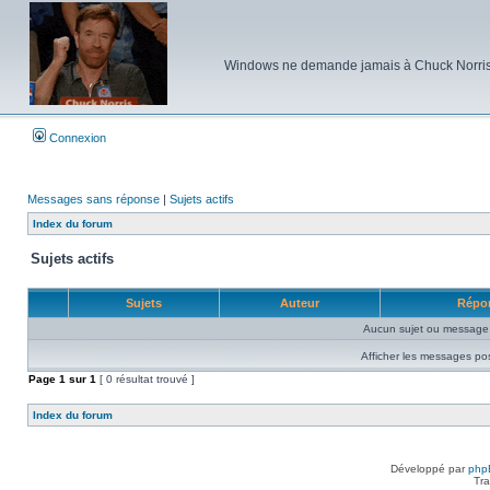
Windows ne demande jamais à Chuck Norris d'e
Connexion
Messages sans réponse
|
Sujets actifs
Index du forum
Sujets actifs
Sujets
Auteur
Répo
Aucun sujet ou message 
Afficher les messages po
Page
1
sur
1
[ 0 résultat trouvé ]
Index du forum
Développé par
php
Tra