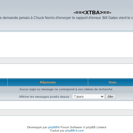
-==<XTBA>==-
demande jamais à Chuck Norris d'envoyer le rapport d'erreur. Bill Gates vient le 
Réponses
Vues
Aucun sujet ou message ne correspond à vos critères de recherche.
Afficher les messages postés depuis :
Développé par
phpBB
® Forum Software © phpBB Limited
Traduit par
phpBB-fr.com