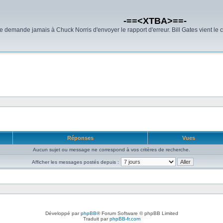
-==<XTBA>==-
demande jamais à Chuck Norris d'envoyer le rapport d'erreur. Bill Gates vient le 
Réponses
Vues
Aucun sujet ou message ne correspond à vos critères de recherche.
Afficher les messages postés depuis :
Développé par
phpBB
® Forum Software © phpBB Limited
Traduit par
phpBB-fr.com