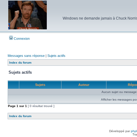
Windows ne demande jamais à Chuck Norris d'e
Connexion
Messages sans réponse
|
Sujets actifs
Index du forum
Sujets actifs
Sujets
Auteur
Répo
Aucun sujet ou message 
Afficher les messages po
Page
1
sur
1
[ 0 résultat trouvé ]
Index du forum
Développé par
php
Tra