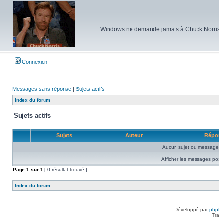
Windows ne demande jamais à Chuck Norris d'e
Connexion
Messages sans réponse
|
Sujets actifs
Index du forum
Sujets actifs
Sujets
Auteur
Répo
Aucun sujet ou message 
Afficher les messages po
Page
1
sur
1
[ 0 résultat trouvé ]
Index du forum
Développé par
php
Tra