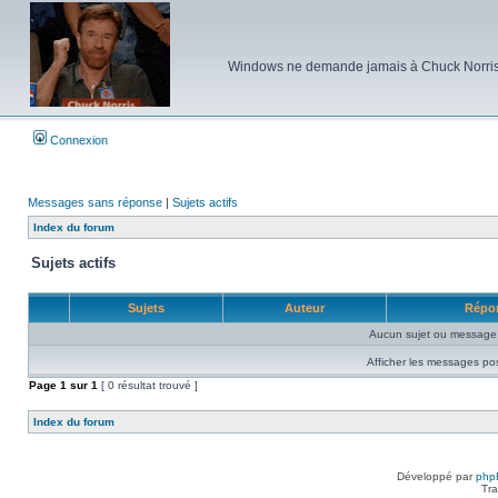
Windows ne demande jamais à Chuck Norris d'e
Connexion
Messages sans réponse
|
Sujets actifs
Index du forum
Sujets actifs
Sujets
Auteur
Répo
Aucun sujet ou message 
Afficher les messages po
Page
1
sur
1
[ 0 résultat trouvé ]
Index du forum
Développé par
php
Tra