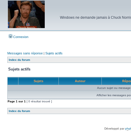
Windows ne demande jamais à Chuck Norris d'e
Connexion
Messages sans réponse
|
Sujets actifs
Index du forum
Sujets actifs
Sujets
Auteur
Répo
Aucun sujet ou message 
Afficher les messages po
Page
1
sur
1
[ 0 résultat trouvé ]
Index du forum
Développé par
php