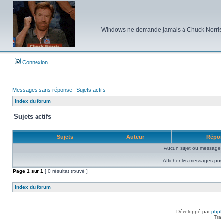
Windows ne demande jamais à Chuck Norris d'e
Connexion
Messages sans réponse
|
Sujets actifs
Index du forum
Sujets actifs
Sujets
Auteur
Répo
Aucun sujet ou message 
Afficher les messages po
Page
1
sur
1
[ 0 résultat trouvé ]
Index du forum
Développé par
php
Tra