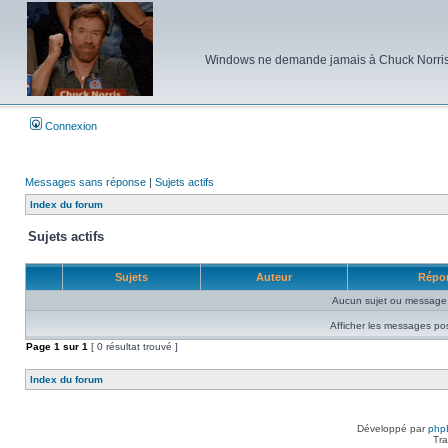
Windows ne demande jamais à Chuck Norris d'e
Connexion
Messages sans réponse
|
Sujets actifs
Index du forum
Sujets actifs
Sujets
Auteur
Répo
Aucun sujet ou message 
Afficher les messages po
Page
1
sur
1
[ 0 résultat trouvé ]
Index du forum
Développé par
php
Tra