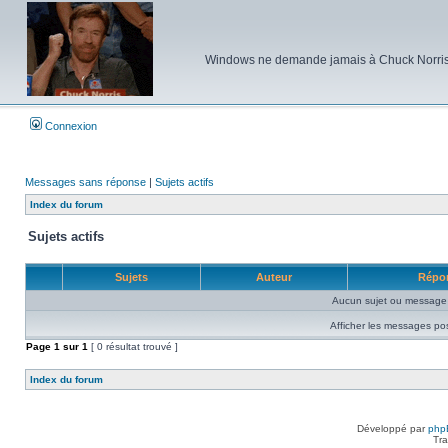
Windows ne demande jamais à Chuck Norris d'e
Connexion
Messages sans réponse
|
Sujets actifs
Index du forum
Sujets actifs
Sujets
Auteur
Répo
Aucun sujet ou message 
Afficher les messages po
Page
1
sur
1
[ 0 résultat trouvé ]
Index du forum
Développé par
php
Tra