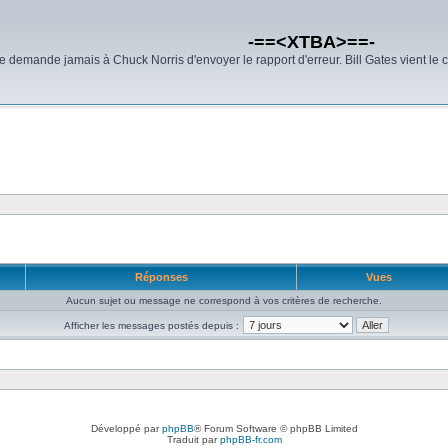
-==<XTBA>==-
demande jamais à Chuck Norris d'envoyer le rapport d'erreur. Bill Gates vient le 
Réponses
Vues
Aucun sujet ou message ne correspond à vos critères de recherche.
Afficher les messages postés depuis :
Développé par
phpBB
® Forum Software © phpBB Limited
Traduit par
phpBB-fr.com