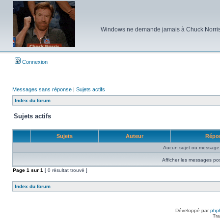
Windows ne demande jamais à Chuck Norris d'e
Connexion
Messages sans réponse
|
Sujets actifs
Index du forum
Sujets actifs
Sujets
Auteur
Répo
Aucun sujet ou message 
Afficher les messages po
Page
1
sur
1
[ 0 résultat trouvé ]
Index du forum
Développé par
php
Tra