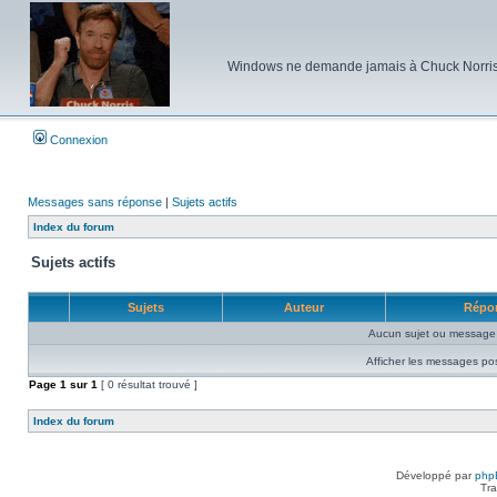
Windows ne demande jamais à Chuck Norris d'e
Connexion
Messages sans réponse
|
Sujets actifs
Index du forum
Sujets actifs
Sujets
Auteur
Répo
Aucun sujet ou message 
Afficher les messages po
Page
1
sur
1
[ 0 résultat trouvé ]
Index du forum
Développé par
php
Tra