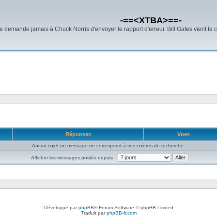
-==<XTBA>==-
demande jamais à Chuck Norris d'envoyer le rapport d'erreur. Bill Gates vient le 
Réponses
Vues
Aucun sujet ou message ne correspond à vos critères de recherche.
Afficher les messages postés depuis :
Développé par
phpBB
® Forum Software © phpBB Limited
Traduit par
phpBB-fr.com