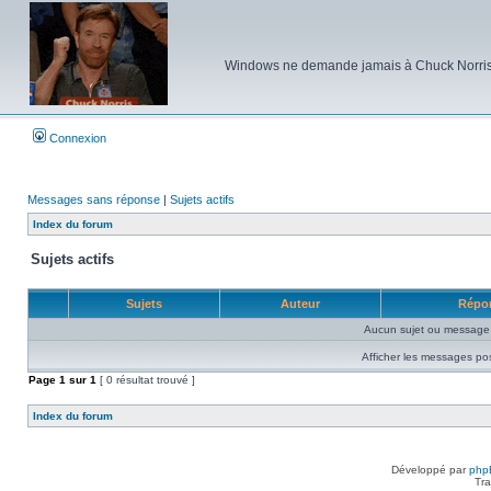
Windows ne demande jamais à Chuck Norris d'e
Connexion
Messages sans réponse
|
Sujets actifs
Index du forum
Sujets actifs
Sujets
Auteur
Répo
Aucun sujet ou message 
Afficher les messages po
Page
1
sur
1
[ 0 résultat trouvé ]
Index du forum
Développé par
php
Tra