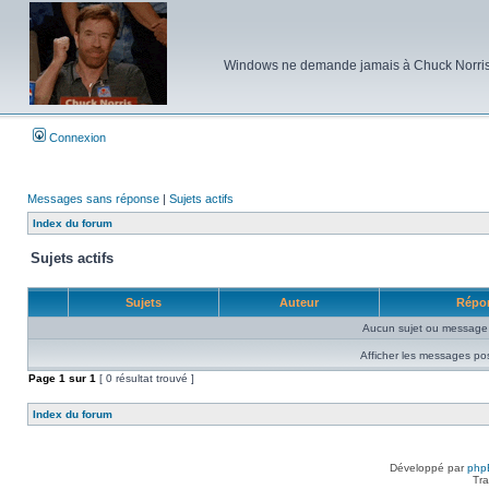
Windows ne demande jamais à Chuck Norris d'e
Connexion
Messages sans réponse
|
Sujets actifs
Index du forum
Sujets actifs
Sujets
Auteur
Répo
Aucun sujet ou message 
Afficher les messages po
Page
1
sur
1
[ 0 résultat trouvé ]
Index du forum
Développé par
php
Tra