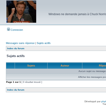
Windows ne demande jamais à Chuck Norris d'e
Connexion
Messages sans réponse
|
Sujets actifs
Index du forum
Sujets actifs
Sujets
Auteur
Répo
Aucun sujet ou message 
Afficher les messages po
Page
1
sur
1
[ 0 résultat trouvé ]
Index du forum
Développé par
php
Tra