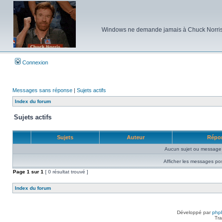
Windows ne demande jamais à Chuck Norris d'e
Connexion
Messages sans réponse
|
Sujets actifs
Index du forum
Sujets actifs
Sujets
Auteur
Répo
Aucun sujet ou message 
Afficher les messages po
Page
1
sur
1
[ 0 résultat trouvé ]
Index du forum
Développé par
php
Tra