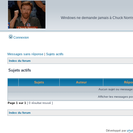
Windows ne demande jamais à Chuck Norris d'e
Connexion
Messages sans réponse
|
Sujets actifs
Index du forum
Sujets actifs
Sujets
Auteur
Répo
Aucun sujet ou message 
Afficher les messages po
Page
1
sur
1
[ 0 résultat trouvé ]
Index du forum
Développé par
php