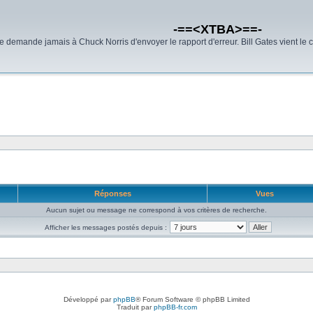
-==<XTBA>==-
demande jamais à Chuck Norris d'envoyer le rapport d'erreur. Bill Gates vient le 
Réponses
Vues
Aucun sujet ou message ne correspond à vos critères de recherche.
Afficher les messages postés depuis :
Développé par
phpBB
® Forum Software © phpBB Limited
Traduit par
phpBB-fr.com