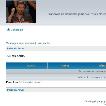
Windows ne demande jamais à Chuck Norris d'e
Connexion
Messages sans réponse
|
Sujets actifs
Index du forum
Sujets actifs
Sujets
Auteur
Répo
Aucun sujet ou message 
Afficher les messages po
Page
1
sur
1
[ 0 résultat trouvé ]
Index du forum
Développé par
php
Tra