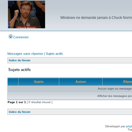
Windows ne demande jamais à Chuck Norris d'e
Connexion
Messages sans réponse
|
Sujets actifs
Index du forum
Sujets actifs
Sujets
Auteur
Répo
Aucun sujet ou message 
Afficher les messages po
Page
1
sur
1
[ 0 résultat trouvé ]
Index du forum
Développé par
php
Tra