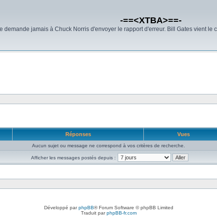
-==<XTBA>==-
demande jamais à Chuck Norris d'envoyer le rapport d'erreur. Bill Gates vient le 
Réponses
Vues
Aucun sujet ou message ne correspond à vos critères de recherche.
Afficher les messages postés depuis :
Développé par
phpBB
® Forum Software © phpBB Limited
Traduit par
phpBB-fr.com