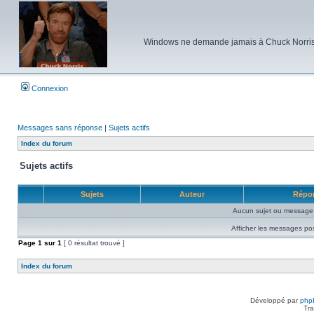
Windows ne demande jamais à Chuck Norris d'e
Connexion
Messages sans réponse
|
Sujets actifs
Index du forum
Sujets actifs
Sujets
Auteur
Répo
Aucun sujet ou message 
Afficher les messages po
Page
1
sur
1
[ 0 résultat trouvé ]
Index du forum
Développé par
php
Tra