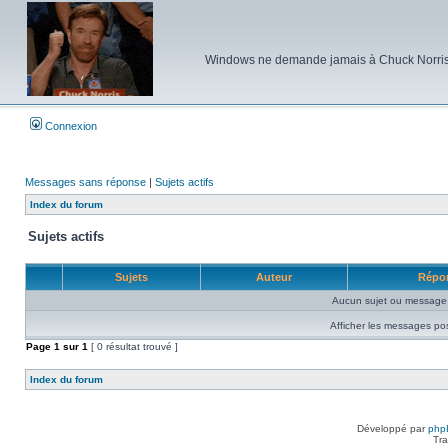
Windows ne demande jamais à Chuck Norris d'e
Connexion
Messages sans réponse
|
Sujets actifs
Index du forum
Sujets actifs
Sujets
Auteur
Répo
Aucun sujet ou message 
Afficher les messages po
Page
1
sur
1
[ 0 résultat trouvé ]
Index du forum
Développé par
php
Tra