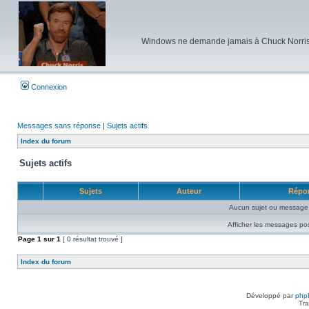
Windows ne demande jamais à Chuck Norris d'e
Connexion
Messages sans réponse
|
Sujets actifs
Index du forum
Sujets actifs
Sujets
Auteur
Répo
Aucun sujet ou message 
Afficher les messages po
Page
1
sur
1
[ 0 résultat trouvé ]
Index du forum
Développé par
php
Tra