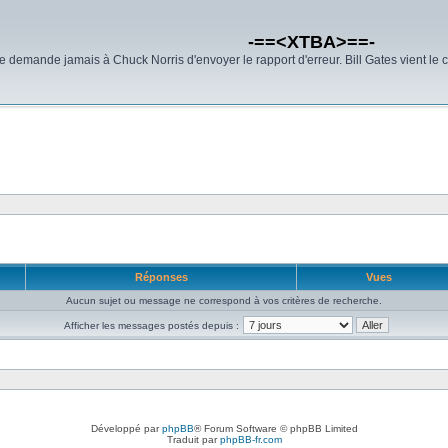
-==<XTBA>==-
demande jamais à Chuck Norris d'envoyer le rapport d'erreur. Bill Gates vient le 
Réponses
Vues
Aucun sujet ou message ne correspond à vos critères de recherche.
Afficher les messages postés depuis :
Développé par
phpBB
® Forum Software © phpBB Limited
Traduit par
phpBB-fr.com