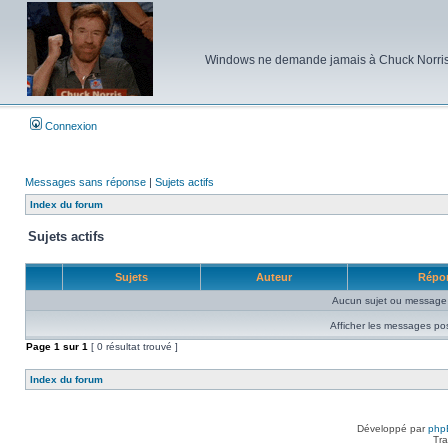
Windows ne demande jamais à Chuck Norris d'e
Connexion
Messages sans réponse
|
Sujets actifs
Index du forum
Sujets actifs
Sujets
Auteur
Répo
Aucun sujet ou message 
Afficher les messages po
Page
1
sur
1
[ 0 résultat trouvé ]
Index du forum
Développé par
php
Tra