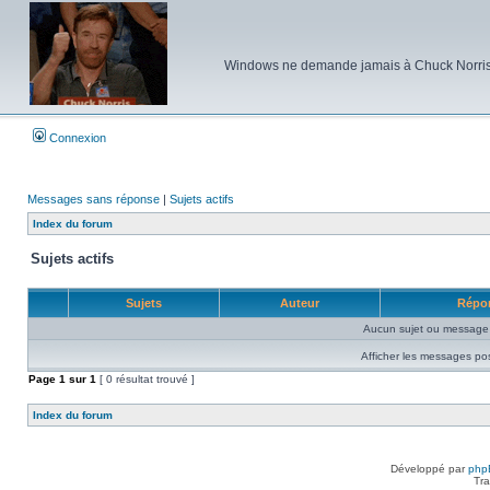
Windows ne demande jamais à Chuck Norris d'e
Connexion
Messages sans réponse
|
Sujets actifs
Index du forum
Sujets actifs
Sujets
Auteur
Répo
Aucun sujet ou message 
Afficher les messages po
Page
1
sur
1
[ 0 résultat trouvé ]
Index du forum
Développé par
php
Tra