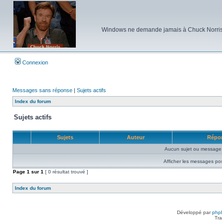
Windows ne demande jamais à Chuck Norris d'e
Connexion
Messages sans réponse
|
Sujets actifs
Index du forum
Sujets actifs
Sujets
Auteur
Répo
Aucun sujet ou message 
Afficher les messages po
Page
1
sur
1
[ 0 résultat trouvé ]
Index du forum
Développé par
php
Tra