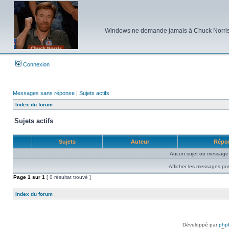
Windows ne demande jamais à Chuck Norris d'e
Connexion
Messages sans réponse
|
Sujets actifs
Index du forum
Sujets actifs
Sujets
Auteur
Répo
Aucun sujet ou message 
Afficher les messages po
Page
1
sur
1
[ 0 résultat trouvé ]
Index du forum
Développé par
php