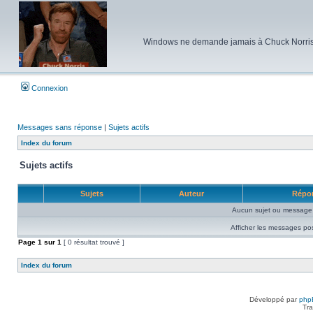
Windows ne demande jamais à Chuck Norris d'e
Connexion
Messages sans réponse
|
Sujets actifs
Index du forum
Sujets actifs
Sujets
Auteur
Répo
Aucun sujet ou message 
Afficher les messages po
Page
1
sur
1
[ 0 résultat trouvé ]
Index du forum
Développé par
php
Tra