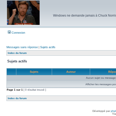
Windows ne demande jamais à Chuck Norris d'e
Connexion
Messages sans réponse
|
Sujets actifs
Index du forum
Sujets actifs
Sujets
Auteur
Répo
Aucun sujet ou message 
Afficher les messages po
Page
1
sur
1
[ 0 résultat trouvé ]
Index du forum
Développé par
php
Tra