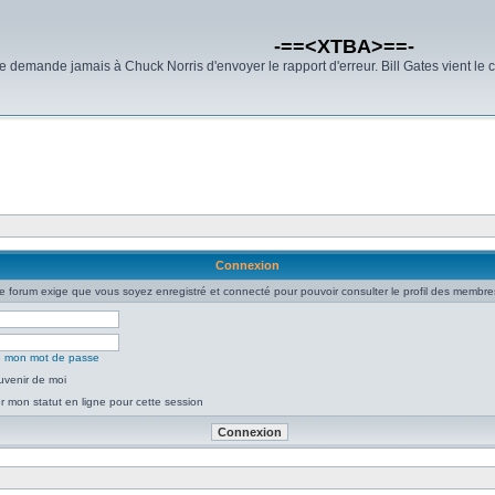
-==<XTBA>==-
demande jamais à Chuck Norris d'envoyer le rapport d'erreur. Bill Gates vient le 
Connexion
e forum exige que vous soyez enregistré et connecté pour pouvoir consulter le profil des membre
ié mon mot de passe
uvenir de moi
 mon statut en ligne pour cette session