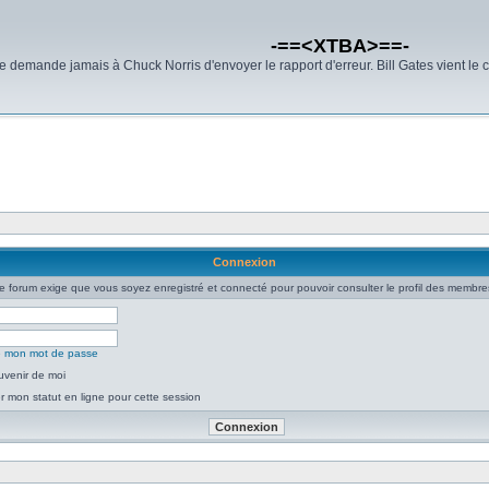
-==<XTBA>==-
demande jamais à Chuck Norris d'envoyer le rapport d'erreur. Bill Gates vient le 
Connexion
e forum exige que vous soyez enregistré et connecté pour pouvoir consulter le profil des membre
ié mon mot de passe
uvenir de moi
 mon statut en ligne pour cette session