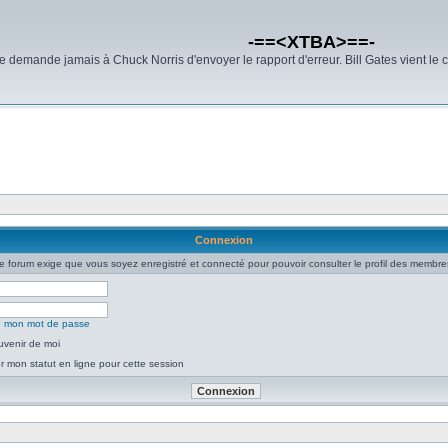
-==<XTBA>==-
demande jamais à Chuck Norris d'envoyer le rapport d'erreur. Bill Gates vient le 
Connexion
e forum exige que vous soyez enregistré et connecté pour pouvoir consulter le profil des membre
ié mon mot de passe
uvenir de moi
 mon statut en ligne pour cette session