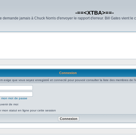
-==<XTBA>==-
demande jamais à Chuck Norris d'envoyer le rapport d'erreur. Bill Gates vient le 
Connexion
um exige que vous soyez enregistré et connecté pour pouvoir consulter la liste des membres de l’
ié mon mot de passe
uvenir de moi
 mon statut en ligne pour cette session