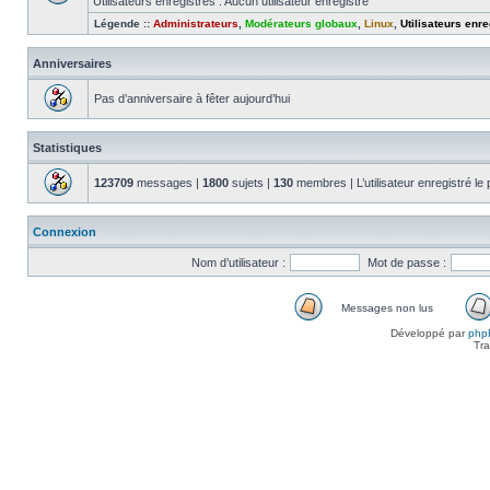
Utilisateurs enregistrés : Aucun utilisateur enregistré
Légende ::
Administrateurs
,
Modérateurs globaux
,
Linux
,
Utilisateurs enre
Anniversaires
Pas d’anniversaire à fêter aujourd’hui
Statistiques
123709
messages |
1800
sujets |
130
membres | L’utilisateur enregistré le
Connexion
Nom d’utilisateur :
Mot de passe :
Messages non lus
Messages
Développé par
php
non
Tra
lus