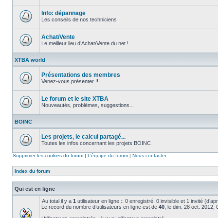
Aucun
message
non
Info: dépannage
lu
Les conseils de nos techniciens
Aucun
message
non
Achat/Vente
lu
Le meilleur lieu d’Achat/Vente du net !
Aucun
message
XTBA world
non
lu
Présentations des membres
Venez-vous présenter !!!
Aucun
message
non
Le forum et le site XTBA
lu
Nouveautés, problèmes, suggestions...
Aucun
message
BOINC
non
lu
Les projets, le calcul partagé...
Toutes les infos concernant les projets BOINC
Aucun
message
Supprimer les cookies du forum
|
L’équipe du forum
|
Nous contacter
non
lu
Index du forum
Qui est en ligne
Au total il y a
1
utilisateur en ligne :: 0 enregistré, 0 invisible et 1 invité (d’
Le record du nombre d’utilisateurs en ligne est de
40
, le dim. 28 oct. 2012,