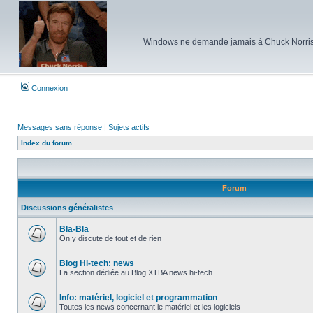
Windows ne demande jamais à Chuck Norris d'e
Connexion
Messages sans réponse
|
Sujets actifs
Index du forum
Forum
Discussions généralistes
Bla-Bla
On y discute de tout et de rien
Aucun
message
non
Blog Hi-tech: news
lu
La section dédiée au Blog XTBA news hi-tech
Aucun
message
non
Info: matériel, logiciel et programmation
lu
Toutes les news concernant le matériel et les logiciels