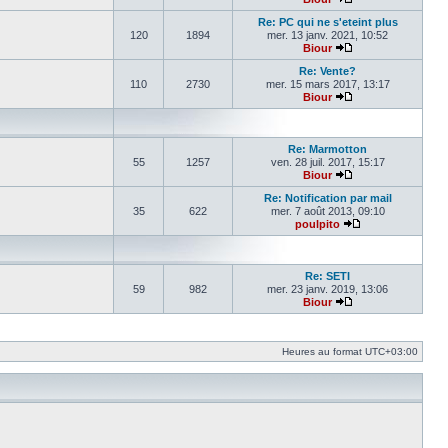
Voir le dernier mes
Re: PC qui ne s'eteint plus
120
1894
mer. 13 janv. 2021, 10:52
Biour
Voir le dernier mes
Re: Vente?
110
2730
mer. 15 mars 2017, 13:17
Biour
Voir le dernier mes
Re: Marmotton
55
1257
ven. 28 juil. 2017, 15:17
Biour
Voir le dernier mes
Re: Notification par mail
35
622
mer. 7 août 2013, 09:10
poulpito
Voir le dernier m
Re: SETI
59
982
mer. 23 janv. 2019, 13:06
Biour
Voir le dernier mes
Heures au format
UTC+03:00