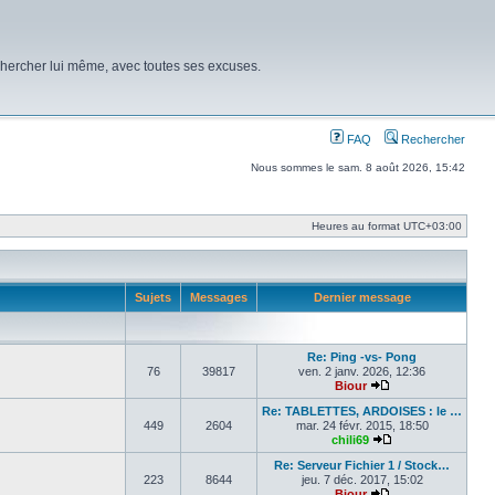
chercher lui même, avec toutes ses excuses.
FAQ
Rechercher
Nous sommes le sam. 8 août 2026, 15:42
Heures au format
UTC+03:00
Sujets
Messages
Dernier message
Re: Ping -vs- Pong
76
39817
ven. 2 janv. 2026, 12:36
Biour
Voir le dernier mes
Re: TABLETTES, ARDOISES : le …
449
2604
mar. 24 févr. 2015, 18:50
chili69
Voir le dernier me
Re: Serveur Fichier 1 / Stock…
223
8644
jeu. 7 déc. 2017, 15:02
Biour