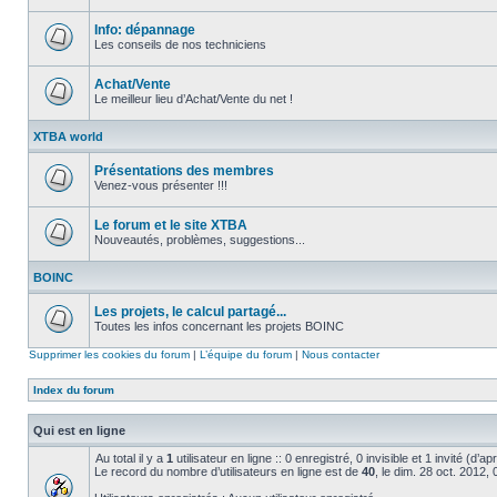
Aucun
message
non
Info: dépannage
lu
Les conseils de nos techniciens
Aucun
message
non
Achat/Vente
lu
Le meilleur lieu d’Achat/Vente du net !
Aucun
message
XTBA world
non
lu
Présentations des membres
Venez-vous présenter !!!
Aucun
message
non
Le forum et le site XTBA
lu
Nouveautés, problèmes, suggestions...
Aucun
message
BOINC
non
lu
Les projets, le calcul partagé...
Toutes les infos concernant les projets BOINC
Aucun
message
Supprimer les cookies du forum
|
L’équipe du forum
|
Nous contacter
non
lu
Index du forum
Qui est en ligne
Au total il y a
1
utilisateur en ligne :: 0 enregistré, 0 invisible et 1 invité (d’
Le record du nombre d’utilisateurs en ligne est de
40
, le dim. 28 oct. 2012,