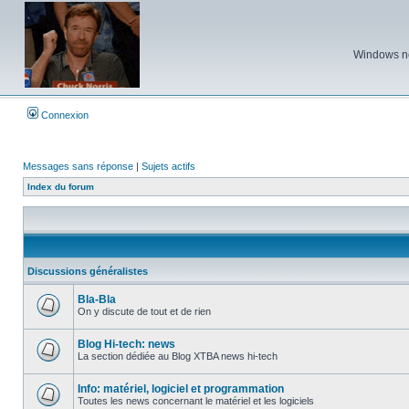
Windows ne 
Connexion
Messages sans réponse
|
Sujets actifs
Index du forum
Discussions généralistes
Bla-Bla
On y discute de tout et de rien
Aucun
message
non
Blog Hi-tech: news
lu
La section dédiée au Blog XTBA news hi-tech
Aucun
message
non
Info: matériel, logiciel et programmation
lu
Toutes les news concernant le matériel et les logiciels