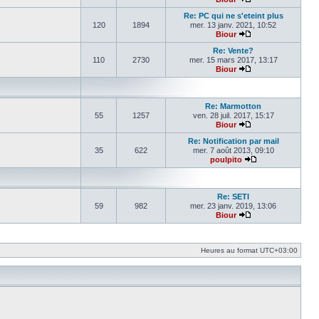
Voir le dernier mes
Re: PC qui ne s'eteint plus
120
1894
mer. 13 janv. 2021, 10:52
Biour
Voir le dernier mes
Re: Vente?
110
2730
mer. 15 mars 2017, 13:17
Biour
Voir le dernier mes
Re: Marmotton
55
1257
ven. 28 juil. 2017, 15:17
Biour
Voir le dernier mes
Re: Notification par mail
35
622
mer. 7 août 2013, 09:10
poulpito
Voir le dernier m
Re: SETI
59
982
mer. 23 janv. 2019, 13:06
Biour
Voir le dernier mes
Heures au format
UTC+03:00