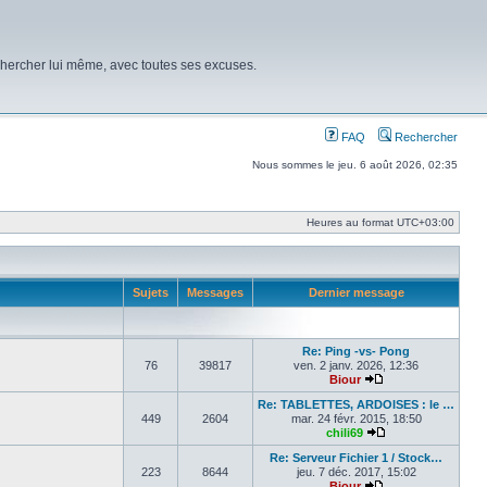
chercher lui même, avec toutes ses excuses.
FAQ
Rechercher
Nous sommes le jeu. 6 août 2026, 02:35
Heures au format
UTC+03:00
Sujets
Messages
Dernier message
Re: Ping -vs- Pong
76
39817
ven. 2 janv. 2026, 12:36
Biour
Voir le dernier mes
Re: TABLETTES, ARDOISES : le …
449
2604
mar. 24 févr. 2015, 18:50
chili69
Voir le dernier me
Re: Serveur Fichier 1 / Stock…
223
8644
jeu. 7 déc. 2017, 15:02
Biour