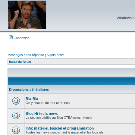
Windows ne 
Connexion
Messages sans réponse
|
Sujets actifs
Index du forum
Discussions généralistes
Bla-Bla
On y discute de tout et de rien
Aucun
message
non
Blog Hi-tech: news
lu
La section dédiée au Blog XTBA news hi-tech
Aucun
message
non
Info: matériel, logiciel et programmation
lu
Toutes les news concernant le matériel et les logiciels