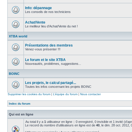
Aucun
message
non
Info: dépannage
lu
Les conseils de nos techniciens
Aucun
message
non
Achat/Vente
lu
Le meilleur lieu d’Achat/Vente du net !
Aucun
message
XTBA world
non
lu
Présentations des membres
Venez-vous présenter !!!
Aucun
message
non
Le forum et le site XTBA
lu
Nouveautés, problèmes, suggestions...
Aucun
message
BOINC
non
lu
Les projets, le calcul partagé...
Toutes les infos concernant les projets BOINC
Aucun
message
Supprimer les cookies du forum
|
L’équipe du forum
|
Nous contacter
non
lu
Index du forum
Qui est en ligne
Au total il y a
1
utilisateur en ligne :: 0 enregistré, 0 invisible et 1 invité (d’
Le record du nombre d’utilisateurs en ligne est de
40
, le dim. 28 oct. 2012,