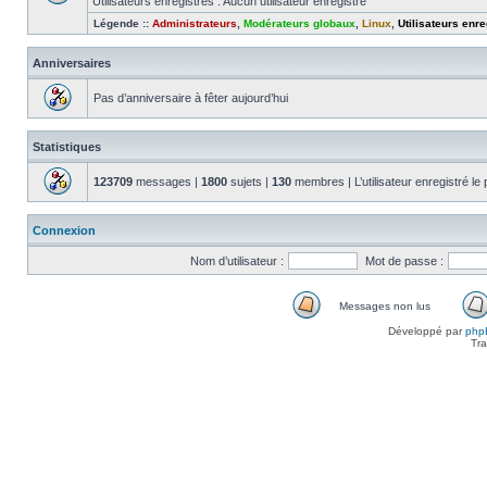
Utilisateurs enregistrés : Aucun utilisateur enregistré
Légende ::
Administrateurs
,
Modérateurs globaux
,
Linux
,
Utilisateurs enre
Anniversaires
Pas d’anniversaire à fêter aujourd’hui
Statistiques
123709
messages |
1800
sujets |
130
membres | L’utilisateur enregistré le
Connexion
Nom d’utilisateur :
Mot de passe :
Messages non lus
Messages
Développé par
php
non
Tra
lus