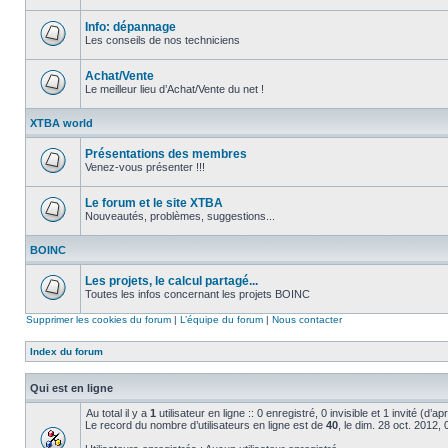
Aucun
message
non
Info: dépannage
lu
Les conseils de nos techniciens
Aucun
message
non
Achat/Vente
lu
Le meilleur lieu d’Achat/Vente du net !
Aucun
message
XTBA world
non
lu
Présentations des membres
Venez-vous présenter !!!
Aucun
message
non
Le forum et le site XTBA
lu
Nouveautés, problèmes, suggestions...
Aucun
message
BOINC
non
lu
Les projets, le calcul partagé...
Toutes les infos concernant les projets BOINC
Aucun
message
Supprimer les cookies du forum
|
L’équipe du forum
|
Nous contacter
non
lu
Index du forum
Qui est en ligne
Au total il y a
1
utilisateur en ligne :: 0 enregistré, 0 invisible et 1 invité (d’
Le record du nombre d’utilisateurs en ligne est de
40
, le dim. 28 oct. 2012,