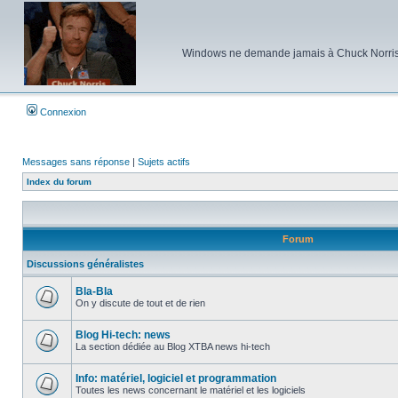
Windows ne demande jamais à Chuck Norris d'e
Connexion
Messages sans réponse
|
Sujets actifs
Index du forum
Forum
Discussions généralistes
Bla-Bla
On y discute de tout et de rien
Aucun
message
non
Blog Hi-tech: news
lu
La section dédiée au Blog XTBA news hi-tech
Aucun
message
non
Info: matériel, logiciel et programmation
lu
Toutes les news concernant le matériel et les logiciels