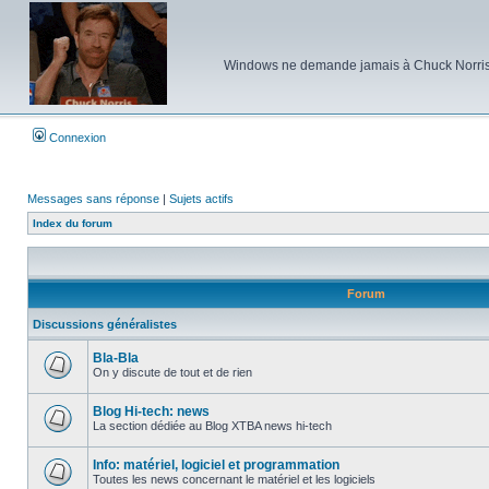
Windows ne demande jamais à Chuck Norris d'e
Connexion
Messages sans réponse
|
Sujets actifs
Index du forum
Forum
Discussions généralistes
Bla-Bla
On y discute de tout et de rien
Aucun
message
non
Blog Hi-tech: news
lu
La section dédiée au Blog XTBA news hi-tech
Aucun
message
non
Info: matériel, logiciel et programmation
lu
Toutes les news concernant le matériel et les logiciels