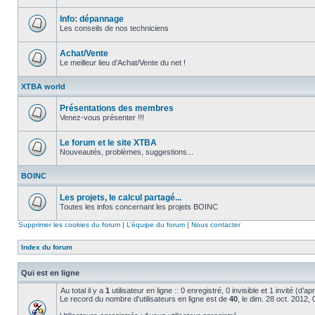
Aucun
message
non
Info: dépannage
lu
Les conseils de nos techniciens
Aucun
message
non
Achat/Vente
lu
Le meilleur lieu d’Achat/Vente du net !
Aucun
message
XTBA world
non
lu
Présentations des membres
Venez-vous présenter !!!
Aucun
message
non
Le forum et le site XTBA
lu
Nouveautés, problèmes, suggestions...
Aucun
message
BOINC
non
lu
Les projets, le calcul partagé...
Toutes les infos concernant les projets BOINC
Aucun
message
Supprimer les cookies du forum
|
L’équipe du forum
|
Nous contacter
non
lu
Index du forum
Qui est en ligne
Au total il y a
1
utilisateur en ligne :: 0 enregistré, 0 invisible et 1 invité (d’
Le record du nombre d’utilisateurs en ligne est de
40
, le dim. 28 oct. 2012,