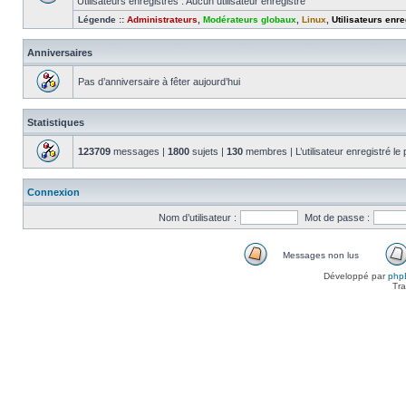
Utilisateurs enregistrés : Aucun utilisateur enregistré
Légende ::
Administrateurs
,
Modérateurs globaux
,
Linux
,
Utilisateurs enre
Anniversaires
Pas d’anniversaire à fêter aujourd’hui
Statistiques
123709
messages |
1800
sujets |
130
membres | L’utilisateur enregistré le
Connexion
Nom d’utilisateur :
Mot de passe :
Messages non lus
Messages
Développé par
php
non
Tra
lus