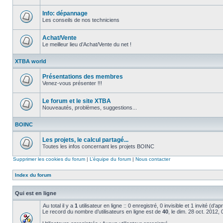
Aucun
message
non
Info: dépannage
lu
Les conseils de nos techniciens
Aucun
message
non
Achat/Vente
lu
Le meilleur lieu d’Achat/Vente du net !
Aucun
message
XTBA world
non
lu
Présentations des membres
Venez-vous présenter !!!
Aucun
message
non
Le forum et le site XTBA
lu
Nouveautés, problèmes, suggestions...
Aucun
message
BOINC
non
lu
Les projets, le calcul partagé...
Toutes les infos concernant les projets BOINC
Aucun
message
Supprimer les cookies du forum
|
L’équipe du forum
|
Nous contacter
non
lu
Index du forum
Qui est en ligne
Au total il y a
1
utilisateur en ligne :: 0 enregistré, 0 invisible et 1 invité (d’
Le record du nombre d’utilisateurs en ligne est de
40
, le dim. 28 oct. 2012,