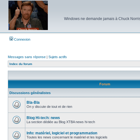
Windows ne demande jamais à Chuck Norris d'e
Connexion
Messages sans réponse
|
Sujets actifs
Index du forum
Forum
Discussions généralistes
Bla-Bla
On y discute de tout et de rien
Aucun
message
non
Blog Hi-tech: news
lu
La section dédiée au Blog XTBA news hi-tech
Aucun
message
non
Info: matériel, logiciel et programmation
lu
Toutes les news concernant le matériel et les logiciels